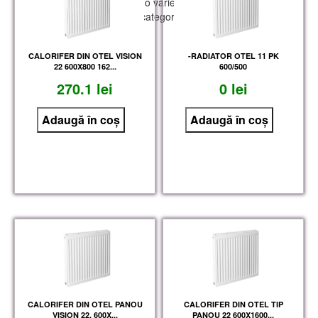
care le oferim, vei găsi o varietate de echipamente și
accesorii, în diferite categorii, aferente proiectului
tău.
-RADIATOR OTEL 11 PK
CALORIFER DIN OTEL VISION
600/500
22 600X800 162...
0 lei
270.1 lei
CALORIFER DIN OTEL PANOU
CALORIFER DIN OTEL TIP
VISION 22, 600X...
PANOU 22 600X1600...