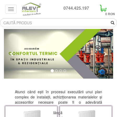
0744.425.197
Search
0 RON
Previous
Next
Atunci când ești în procesul executării unui plan
complex de instalații, achiziționarea materialelor și
accesoriilor necesare poate fi o adevărată
provocare.
La Alev Interiors, pe lângă serviciile complete pe